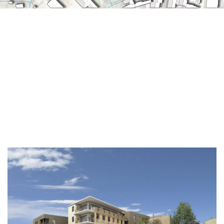
Cimaise
Projets
Architecte logement
Roche la Molière –
Logements
Roche la Molière – Logements