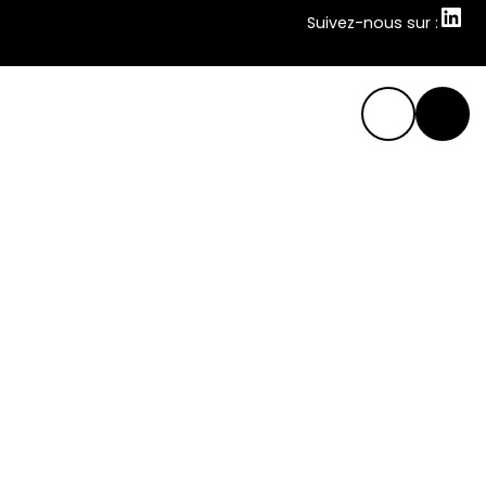
Suivez-nous sur :
Suivez-nous sur :
Cimaise
Vos ombrières de stockage photovoltaïques avec
Cimaise Architectes