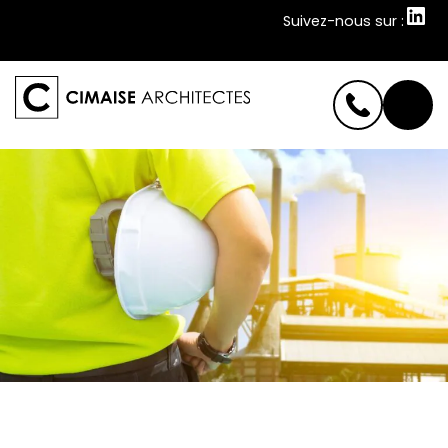
Suivez-nous sur :
Suivez-nous sur :
Cimaise
Quelles sont les contraintes en site ICPE ou SEVESO
pour une ombrière photovoltaïque ?