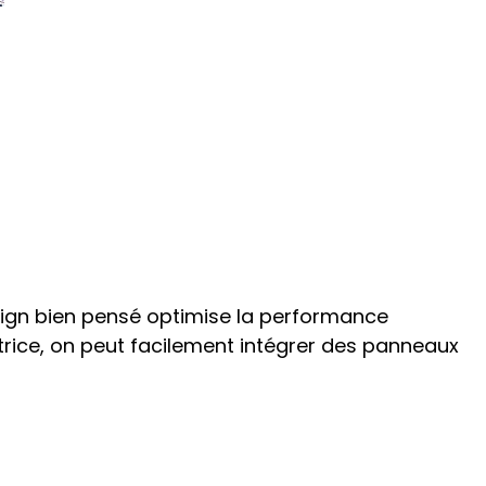
u Sol : L’Expertise
esign bien pensé optimise la performance
trice, on peut facilement intégrer des panneaux