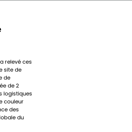
e
a relevé ces
e site de
e de
pée de 2
 logistiques
e couleur
ance des
lobale du