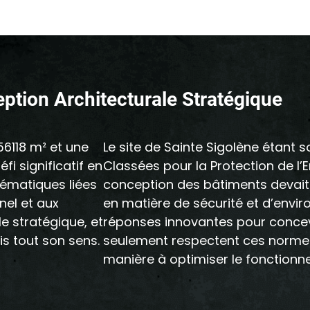
ption Architecturale Stratégique
56118 m² et une
Le site de Sainte Sigolène étant 
i significatif en
Classées pour la Protection de l’
lématiques liées
conception des bâtiments devait
nel et aux
en matière de sécurité et d’envi
e stratégique, et
réponses innovantes pour concev
is tout son sens.
seulement respectent ces normes
manière à optimiser le fonctionne